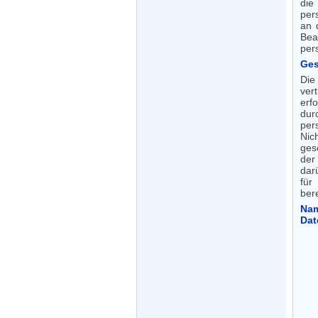
die
per
an 
Bea
per
Ges
Die
ver
erf
dur
per
Nic
ges
der
dar
für
ber
Nam
Dat