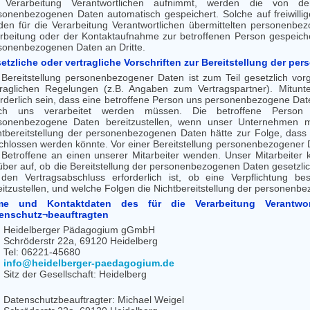
 Verarbeitung Verantwortlichen aufnimmt, werden die von der
sonenbezogenen Daten automatisch gespeichert. Solche auf freiwillig
den für die Verarbeitung Verantwortlichen übermittelten personenb
rbeitung oder der Kontaktaufnahme zur betroffenen Person gespeicher
sonenbezogenen Daten an Dritte.
etzliche oder vertragliche Vorschriften zur Bereitstellung der 
 Bereitstellung personenbezogener Daten ist zum Teil gesetzlich vor
traglichen Regelungen (z.B. Angaben zum Vertragspartner). Mitunt
orderlich sein, dass eine betroffene Person uns personenbezogene Daten
ch uns verarbeitet werden müssen. Die betroffene Person is
sonenbezogene Daten bereitzustellen, wenn unser Unternehmen mit
htbereitstellung der personenbezogenen Daten hätte zur Folge, dass 
chlossen werden könnte. Vor einer Bereitstellung personenbezogener 
 Betroffene an einen unserer Mitarbeiter wenden. Unser Mitarbeiter k
über auf, ob die Bereitstellung der personenbezogenen Daten gesetzlic
 den Vertragsabschluss erforderlich ist, ob eine Verpflichtung b
eitzustellen, und welche Folgen die Nichtbereitstellung der personenb
e und Kontaktdaten des für die Verarbeitung Verantwort
enschutz¬beauftragten
Heidelberger Pädagogium gGmbH
Schröderstr 22a, 69120 Heidelberg
Tel: 06221-45680
info@heidelberger-paedagogium.de
Sitz der Gesellschaft: Heidelberg
Datenschutzbeauftragter: Michael Weigel