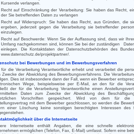
Kursende verlangen.
Recht auf Einschränkung der Verarbeitung: Sie haben das Recht, e
der Sie betreffenden Daten zu verlangen
Recht auf Widerspruch: Sie haben das Recht, aus Gründen, die s
ergeben, jederzeit gegen die Verarbeitung sie betreffender pe
einzulegen.
Recht auf Beschwerde: Wenn Sie der Auffassung sind, dass wir Ihrem
Umfang nachgekommen sind, können Sie bei der zuständigen Daten
einlegen. Die Kontaktdaten der Datenschutzbehörden des Bunde
www.datenschutz.de/projektpartner/.
enschutz bei Bewerbungen und im Bewerbungsverfahren
 für die Verarbeitung Verantwortliche erhebt und verarbeitet die 
 Zwecke der Abwicklung des Bewerbungsverfahrens. Die Verarbeitun
olgen. Dies ist insbesondere dann der Fall, wenn ein Bewerber entsp
ktronischen Wege, beispielsweise per E-Mail, an den für die Verar
ließt der für die Verarbeitung Verantwortliche einen Anstellungsv
rmittelten Daten zum Zwecke der Abwicklung des Beschäftigung
etzlichen Vorschriften gespeichert. Wird von dem für die V
tellungsvertrag mit dem Bewerber geschlossen, so werden die Bewer
ern einer Löschung keine sonstigen berechtigten Interessen des f
gegenstehen.
taktmöglichkeit über die Internetseite
ere Internetseite enthält Angaben, die eine schnelle elektro
ernehmen ermöglichen (Telefon, Fax, E-Mail) umfasst. Sofern eine bet