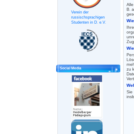
All
B. 
Verein der
ges
russischsprachigen
Wie
Studenten in D. e.V.
Ihr
org
unr
Zug
Wie
Per
Lös
meh
Social Media
zu 
Dat
Vert
Wel
Sie
ins