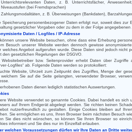
Unterrichtsrelevanten Daten, z. B. Unterrichtsfächer, Anwesenhei
Niveaustufen (bei Fremdsprachen)
Zahlungsmodalitäten, z. B. Überweisungen (Bankdaten), Barzahlunge
e Speicherung personenbezogener Daten erfolgt nur, soweit dies zur 
haltung gesetzlicher Vorgaben oder zu dem in der Folge angegebenen Z
nymisierte Daten / Logfiles / IP-Adresse
 können unsere Website besuchen, ohne dass eine Erhebung personen
em Besuch unserer Website werden dennoch gewisse anonymisierte D
r welches Angebot aufgerufen wurde. Diese Daten sind jedoch nicht 
ht den gesetzlichen Regelungen der DSGVO.
 Websitebetreiber bzw. Seitenprovider erhebt Daten über Zugriffe 
rver-Logfiles“ ab. Folgende Daten werden so protokolliert:
uchte Website, Uhrzeit zum Zeitpunkt des Zugriffes, Menge der gese
 welchem Sie auf die Seite gelangten, verwendeter Browser, verwen
esse.
 erhobenen Daten dienen lediglich statistischen Auswertungen.
kies
ere Website verwendet so genannte Cookies. Dabei handelt es sich um
wsers auf Ihrem Endgerät abgelegt werden. Sie richten keinen Schad
ebot nutzerfreundlich zu gestalten. Einige Cookies bleiben auf Ihre
chen. Sie ermöglichen es uns, Ihren Browser beim nächsten Besuch w
n Sie dies nicht wünschen, so können Sie Ihren Browser so einrich
ies informiert und Sie dies nur im Einzelfall erlauben.
er welchen Voraussetzungen dürfen wir Ihre Daten an Dritte weit