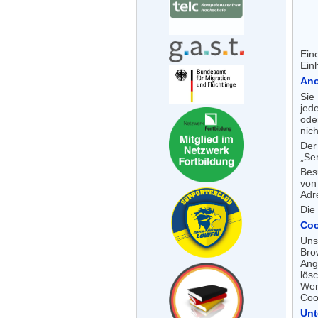
Ein
Ein
Ano
Sie
jed
ode
nic
Der
„Se
Bes
von
Adr
Die
Coo
Uns
Bro
Ang
lös
Wen
Cook
Unt