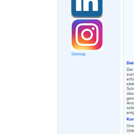
Sitemap
Dat
Der
zum
erf
ele
Sch
übe
ges
Ans
sof
ent
Kon
Uns
Unt