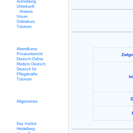
Anmeldung
Unterkunft
Anreise
Visum
Onlinekurs
Tutorium
Teilzeitunterricht
Abendkurse
Privatunterricht
Zielg
Deutsch-Online
Medizin Deutsch
Deutsch für
Pflegekräfte
In
Tutorium
Integrationskurse
D
Allgemeines
Über uns
Das Institut
Heidelberg