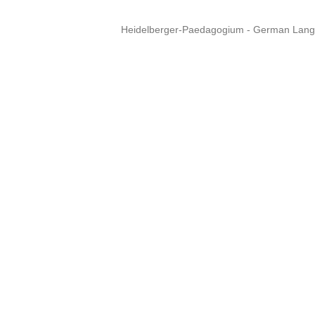
Heidelberger-Paedagogium - German Langua
Copyright © 2015 - 
info@heidel