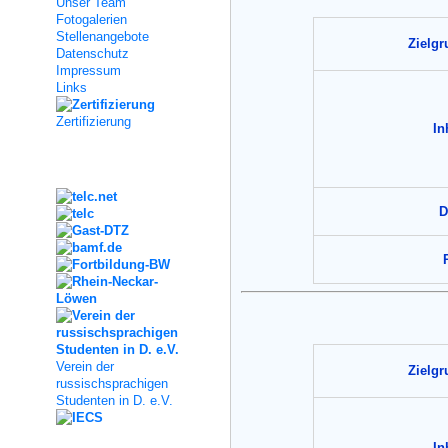
Unser Team
Fotogalerien
Stellenangebote
Zielg
Datenschutz
Impressum
Links
Zertifizierung
In
Kooperation
D
Verein der
Zielg
russischsprachigen
Studenten in D. e.V.
In