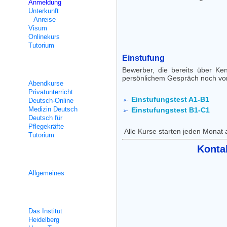
Anmeldung
Unterkunft
Anreise
Visum
Onlinekurs
Tutorium
Einstufung
Teilzeitunterricht
Bewerber, die bereits über Ke
persönlichem Gespräch noch vor
Abendkurse
Privatunterricht
Einstufungstest A1-B1
Deutsch-Online
Medizin Deutsch
Einstufungstest B1-C1
Deutsch für
Pflegekräfte
Alle Kurse starten jeden Monat a
Tutorium
Kontak
Integrationskurse
Allgemeines
Über uns
Das Institut
Heidelberg