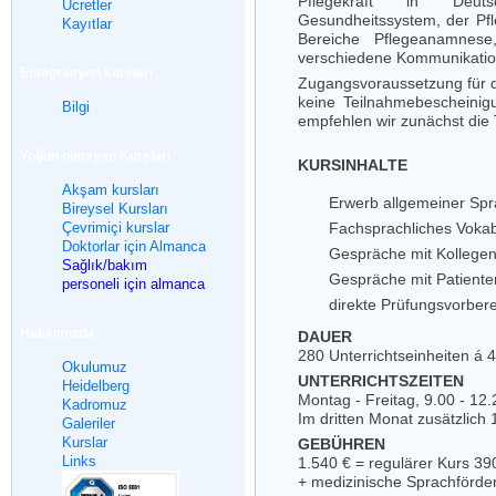
Pflegekraft in Deut
Ücretler
Gesundheitssystem, der Pfle
Kayıtlar
Bereiche Pflegeanamnese
verschiedene Kommunikations
Entegrasyon kursları
Zugangsvoraussetzung für d
keine Teilnahmebescheinig
Bilgi
empfehlen wir zunächst die
Yoğun olmayan Kursları
KURSINHALTE
Akşam kursları
Erwerb allgemeiner Spr
Bireysel Kursları
Çevrimiçi kurslar
Fachsprachliches Vokab
Doktorlar için Almanca
Gespräche mit Kollegen
Sağlık/bakım
Gespräche mit Patient
personeli için almanca
direkte Prüfungsvorber
Hakkımızda
DAUER
280 Unterrichtseinheiten á 
Okulumuz
UNTERRICHTSZEITEN
Heidelberg
Montag - Freitag, 9.00 - 12
Kadromuz
Im dritten Monat zusätzlich
Galeriler
Kurslar
GEBÜHREN
Links
1.540 € = regulärer Kurs 3
+ medizinische Sprachförde