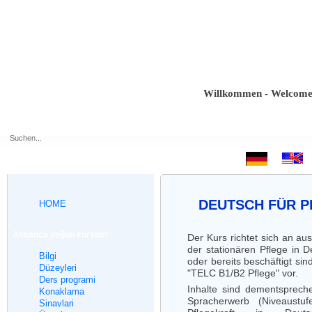
Willkommen - Welcome - Bie
.
DEUTSCH FÜR 
HOME
Almanca yoğun kursları
Der Kurs richtet sich an aus
der stationären Pflege in 
Bilgi
oder bereits beschäftigt sin
Düzeyleri
"TELC B1/B2 Pflege" vor.
Ders programi
Inhalte sind dementsprec
Konaklama
Spracherwerb (Niveaustu
Sinavlari