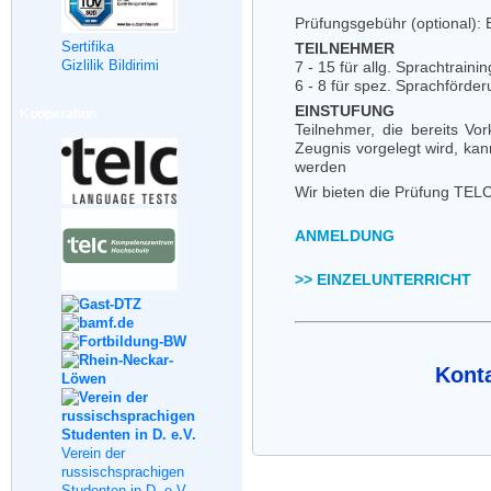
Prüfungsgebühr (optional):
Sertifika
TEILNEHMER
Gizlilik Bildirimi
7 - 15 für allg. Sprachtrainin
6 - 8 für spez. Sprachförde
EINSTUFUNG
Kooperation
Teilnehmer, die bereits Vo
Zeugnis vorgelegt wird, ka
werden
Wir bieten die Prüfung TELC 
ANMELDUNG
>> EINZELUNTERRICHT
Konta
Verein der
russischsprachigen
Studenten in D. e.V.