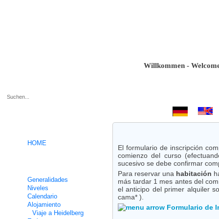
Willkommen - Welcome - Bi
.
HOME
El formulario de inscripción co
comienzo del curso (efectuand
sucesivo se debe confirmar compl
Cursos intensivos de alemán
Para reservar una
habitación
ha
Generalidades
más tardar 1 mes antes del comie
Niveles
el anticipo del primer alquiler
Calendario
cama* ).
Alojamiento
Formulario de I
Viaje a Heidelberg