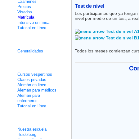
Exámenes
Test de nivel
Precios
Visados
Los participantes que ya tengan
Matrícula
nivel por medio de un test, a re
Intensivo en línea
Tutorial en línea
Test de nivel A
Test de nivel B
Cursos de integración
Todos los meses comienzan curso
Generalidades
Clases no intensivas
Con
Cursos vespertinos
Clases privadas
Alemán en linea
Alemán para médicos
Alemán para
enfermeros
Tutorial en línea
Interesantes
Nuestra escuela
Heidelberg