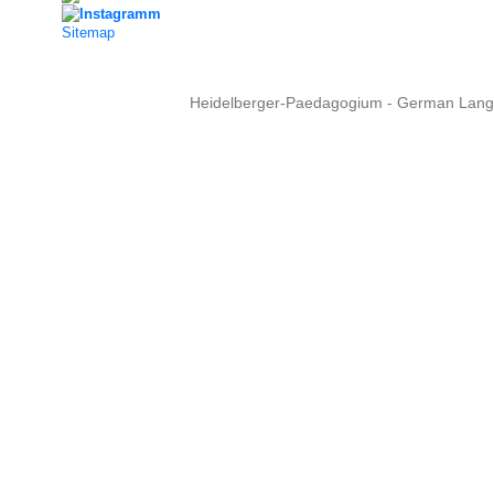
Sitemap
Heidelberger-Paedagogium - German Langua
Copyright © 2015 - 
info@heidel