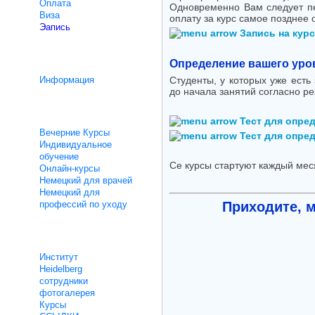
Oплата
Одновременно Вам следует пер
Bиза
оплату за курс самое позднее 
Эапись
Запись на курс
интеграционному курсу
Определение вашего уро
Информация
Студенты, у которых уже ест
до начала занятий согласно ре
Уроки не интенсивные
Тест для опред
Вечерние Курсы
Тест для опред
Индивидуальное
обучение
Cе курсы стартуют каждый мес
Онлайн-курсы
Немецкий для врачей
Немецкий для
профессий по уходу
Приходите, 
O нас
Институт
Heidelberg
сотрудники
фотогалерея
Курсы