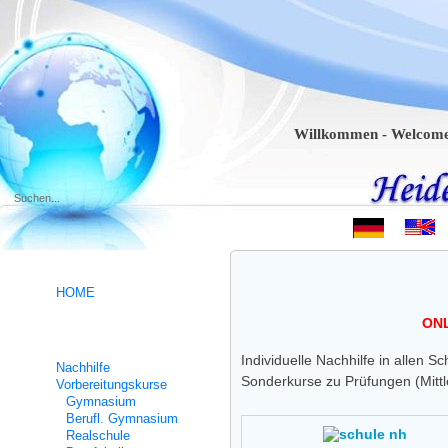
Willkommen - Welcome - Bie
.
HOME
ONL
Schülerhilfe
Individuelle Nachhilfe in allen S
Nachhilfe
Sonderkurse zu Prüfungen (Mitt
Vorbereitungskurse
Gymnasium
Berufl. Gymnasium
Realschule