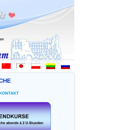
Bem-vindo - Hoş geldiniz! - 欢迎 - ようこそ - Witamy - Sveiki atvykę -
CHE
 KONTAKT