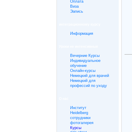
Oплата
Bиза
Эапись
интеграционному курсу
Информация
Уроки не интенсивные
Вечерние Курсы
Индивидуальное
обучение
Онлайн-курсы
Немецкий для врачей
Немецкий для
профессий по уходу
O нас
Институт
Heidelberg
сотрудники
фотогалерея
Курсы