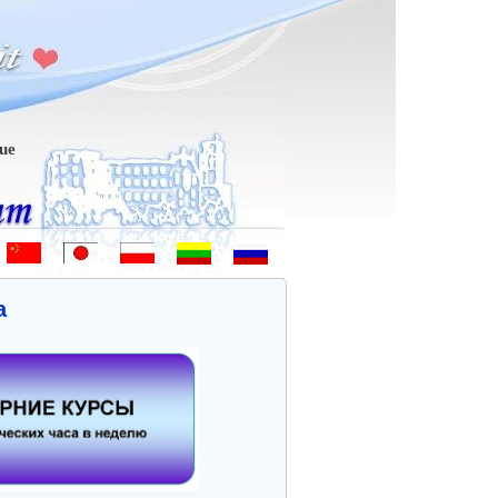
Bem-vindo - Hoş geldiniz! - 欢迎 - ようこそ - Witamy - Sveiki atvykę -
а