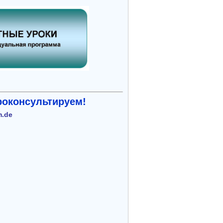
роконсультируем!
m.de