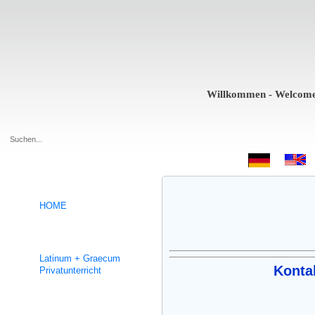
Willkommen - Welcome - Bi
.
HOME
Hilfe für die Universität
Latinum + Graecum
Kontak
Privatunterricht
Fremdsprachen