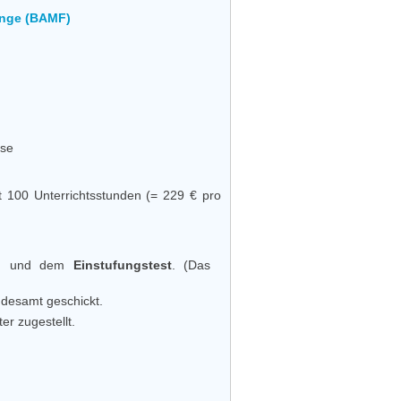
inge (BAMF)
sse
t 100 Unterrichtsstunden (= 229 € pro
t!) und dem
Einstufungstest
. (Das
ndesamt geschickt.
er zugestellt.