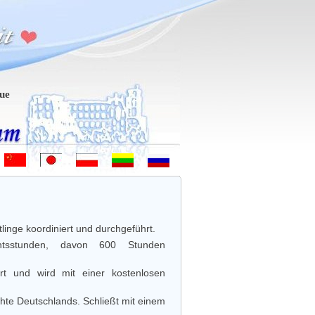
em-vindo - Hoş geldiniz! - 欢迎 - ようこそ - Witamy - Sveiki atvykę - 
inge koordiniert und durchgeführt.
chtsstunden, davon 600 Stunden
t und wird mit einer kostenlosen
te Deutschlands. Schließt mit einem