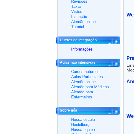
Revisões
Taxas
Vistos
Wer
Inscrição
Alemão online
Tutorial
Cursos de integração
Informações
Pre
Aulas não intensivas
Ein
Mod
Cursos noturnos
Aulas Particulares
An
Alemão online
Alemão para Médicos
Alemão para
Enfermeiros
Sobre nós
Wel
Nossa escola
Heidelberg
Nossa equipa