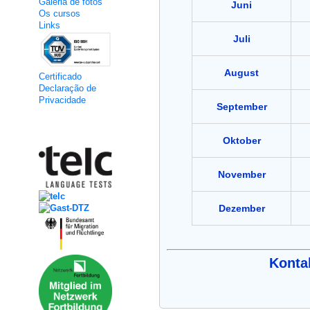
Galeria de fotos
Juni
Os cursos
Links
Juli
August
Certificado
Declaração de
Privacidade
September
Kooperation
Oktober
November
Dezember
Kontak