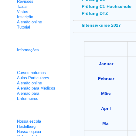
Revisões
Prüfung C1-Hochschule
Taxas
Vistos
Prüfung DTZ
Inscrição
Alemão online
Intensivkurse 2027
Tutorial
Cursos de integração
Informações
Aulas não intensivas
Januar
Cursos noturnos
Aulas Particulares
Februar
Alemão online
Alemão para Médicos
Alemão para
März
Enfermeiros
April
Sobre nós
Nossa escola
Mai
Heidelberg
Nossa equipa