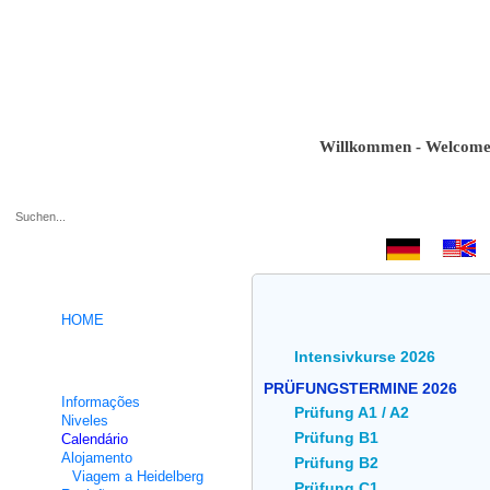
Willkommen - Welcome - Bi
.
HOME
Intensivkurse 2026
Cursos intensivos de Alemão
PRÜFUNGSTERMINE 2026
Informações
Prüfung A1 / A2
Niveles
Prüfung B1
Calendário
Alojamento
Prüfung B2
Viagem a Heidelberg
Prüfung C1