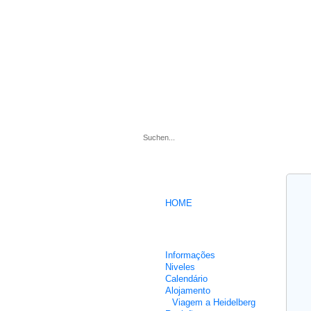
.
HOME
Cursos intensivos de Alemão
Informações
Niveles
Calendário
Alojamento
Viagem a Heidelberg