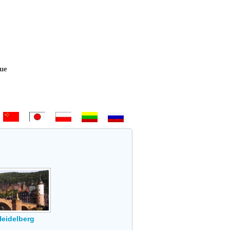
 Bem-vindo - Hoş geldiniz! - 欢迎 - ようこそ - Witamy - Sveiki atvykę 
Heidelberg