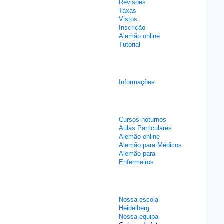
Revisões
Taxas
Vistos
Inscrição
Alemão online
Tutorial
Cursos de integração
Informações
Aulas não intensivas
Cursos noturnos
Aulas Particulares
Alemão online
Alemão para Médicos
Alemão para
Enfermeiros
Sobre nós
Nossa escola
Heidelberg
Nossa equipa