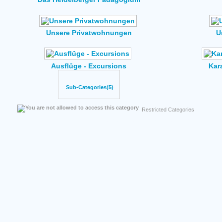
Unsere Privatwohnungen
U
Ausflüge - Excursions
Kar
Sub-Categories(5)
Restricted Categories
Total number of hits on all images: 6,44