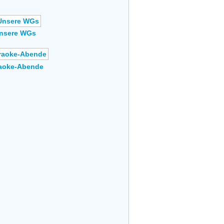
nsere WGs
aoke-Abende
5,891