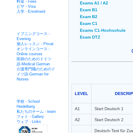
料金 - Fees
Exams A1 / A2
ビザ - Visa
Exam B1
入学 - Enrolment
Exam B2
Exam C1
集中的な非- Non intensive
Exams C1-Hochschule
イブニングコース -
Exam DTZ
Evening
個人レッスン - Privat
オンラインコース -
Online courses
医師のためのドイツ
語-Medical German
介護専門職のためのド
イツ語-German for
Nurses
面白いです - About us
LEVEL
DESCRIP
学校 - School
Heidelberg
A1
Start Deutsch 1
私たちのチーム - team
フォト - Gallery
A2
Start Deutsch 2
ウェブ - Links
Deutsch-Test für Z