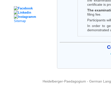
the examinatio
Social Media
certificate is p
The examinati
filing fee.
Participants wi
Sitemap
In order to ge
demonstrated u
C
Heidelberger-Paedagogium - German Langua
Copyright © 2015 - 
info@heidel