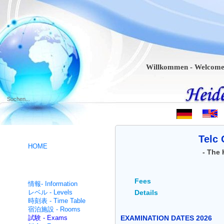
Willkommen - Welcome - Bie
.
Telc
HOME
- The 
ドイツ語コース- German
Fees
intensive
情報- Information
レベル - Levels
Details
時刻表 - Time Table
宿泊施設 - Rooms
試験 - Exams
EXAMINATION DATES 2026