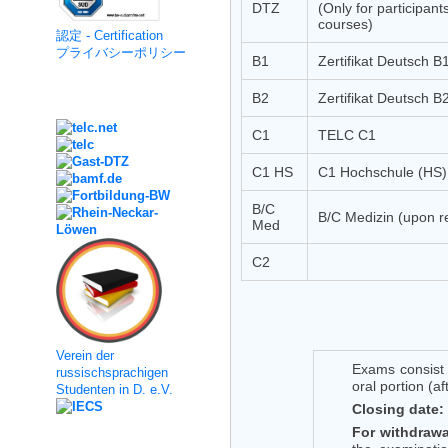
DTZ
(Only for participant
courses)
認定 - Certification
プライバシーポリシー
B1
Zertifikat Deutsch B
Kooperation
B2
Zertifikat Deutsch B
C1
TELC C1
C1 HS
C1 Hochschule (HS)
B/C
B/C Medizin (upon r
Med
C2
Verein der
Exams consist 
russischsprachigen
oral portion (a
Studenten in D. e.V.
Closing date:
For withdrawa