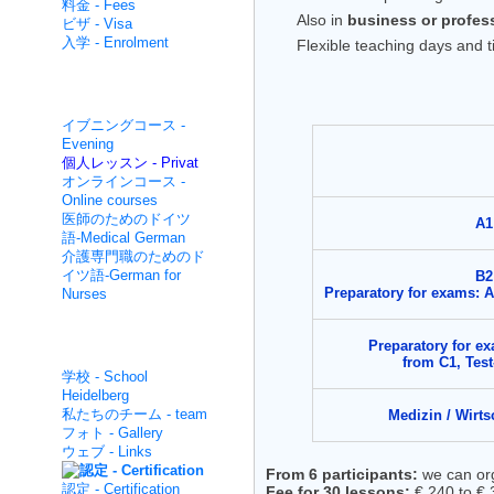
料金 - Fees
Also in
business or profes
ビザ - Visa
入学 - Enrolment
Flexible teaching days and 
集中的な非- Non intensive
イブニングコース -
Evening
個人レッスン - Privat
オンラインコース -
Online courses
医師のためのドイツ
A1
語-Medical German
介護専門職のためのド
イツ語-German for
B2
Preparatory for exams: 
Nurses
面白いです - About us
Preparatory for e
from C1, Tes
学校 - School
Heidelberg
私たちのチーム - team
Medizin / Wirts
フォト - Gallery
ウェブ - Links
From 6 participants:
we can or
認定 - Certification
Fee for 30 lessons:
€ 240 to € 