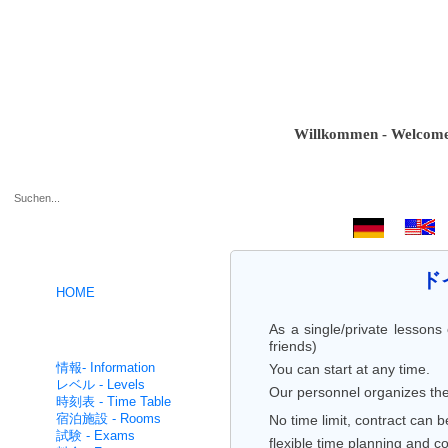
Willkommen - Welcome - Bi
.
ド
HOME
As a single/private lessons
ドイツ語コース- German
friends)
intensive
情報- Information
You can start at any time.
レベル - Levels
Our personnel organizes the 
時刻表 - Time Table
宿泊施設 - Rooms
No time limit, contract can 
試験 - Exams
flexible time planning and c