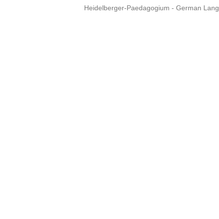
Heidelberger-Paedagogium - German Langua
Copyright © 2015 - 
info@heidel