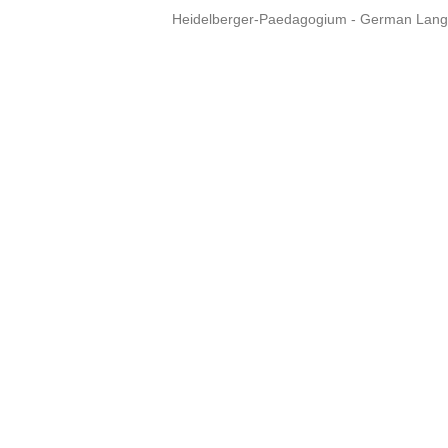
Heidelberger-Paedagogium - German Langua
Copyright © 2015 - 
info@heidel