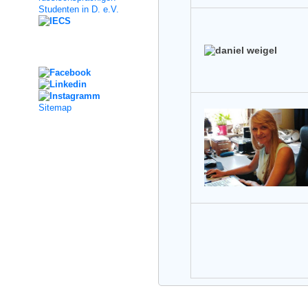
Studenten in D. e.V.
Social Media
Sitemap