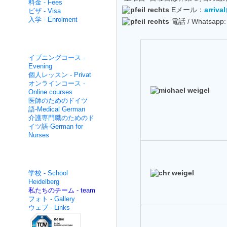
料金 - Fees
Eメール：
arriva
ビザ - Visa
入学 - Enrolment
電話 / Whatsapp
集中的な非- Non intensive
イブニングコース -
Evening
個人レッスン - Privat
オンラインコース -
Online courses
医師のためのドイツ
語-Medical German
介護専門職のためのド
イツ語-German for
Nurses
面白いです - About us
学校 - School
Heidelberg
私たちのチーム - team
フォト - Gallery
ウェブ - Links