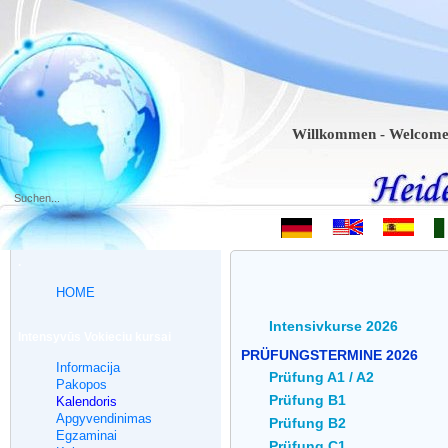
Willkommen - Welcome - Bien
.
HOME
Intensivkurse 2026
Intensyvūs Vokieciu kursai
PRÜFUNGSTERMINE 2026
Informacija
Prüfung A1 / A2
Pakopos
Prüfung B1
Kalendoris
Apgyvendinimas
Prüfung B2
Egzaminai
Prüfung C1