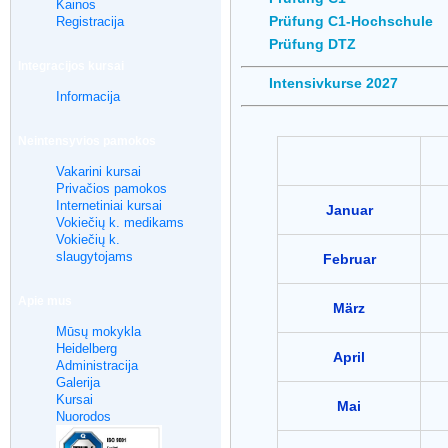
Kainos
Prüfung C1-Hochschule
Registracija
Prüfung DTZ
Integracijos kursai
Intensivkurse 2027
Informacija
Neintensyvios pamokos
Vakarini kursai
Privačios pamokos
Internetiniai kursai
Januar
Vokiečių k. medikams
Vokiečių k.
slaugytojams
Februar
Apie mus
März
Mūsų mokykla
Heidelberg
April
Administracija
Galerija
Kursai
Mai
Nuorodos