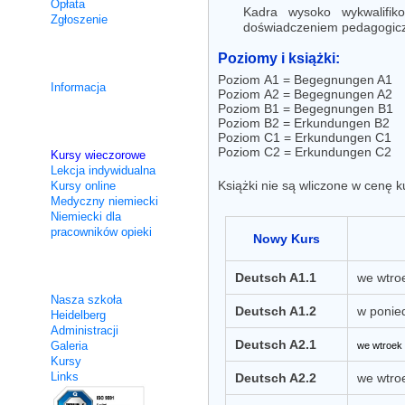
Opłata
Kadra wysoko wykwalifik
Zgłoszenie
doświadczeniem pedagogic
Poziomy i książki:
Kursy integracyjne
Poziom A1 = Begegnungen A1
Informacja
Poziom A2 = Begegnungen A2
Poziom B1 = Begegnungen B1
Poziom B2 = Erkundungen B2
Nie intensywne
Poziom C1 = Erkundungen C1
Poziom C2 = Erkundungen C2
Kursy wieczorowe
Lekcja indywidualna
Książki nie są wliczone w cenę k
Kursy online
Medyczny niemiecki
Niemiecki dla
pracowników opieki
Nowy Kurs
O nas
Deutsch A1.1
we wtro
Nasza szkoła
Deutsch A1.2
w ponied
Heidelberg
Administracji
Deutsch A2.1
Galeria
we wtroek 
Kursy
Links
Deutsch A2.2
we wtro