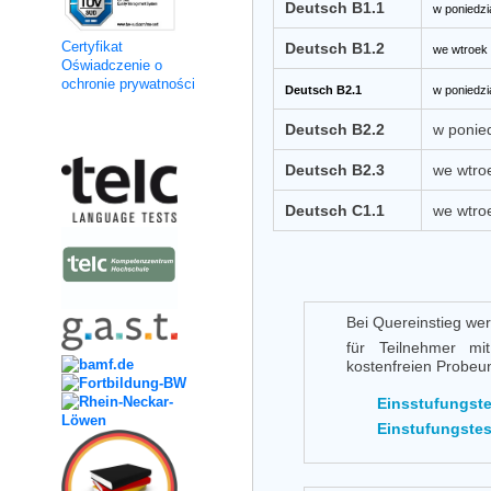
Deutsch B1.1
w poniedzi
Certyfikat
Deutsch B1.2
we wtroek 
Oświadczenie o
ochronie prywatności
Deutsch B2.1
w poniedzi
Deutsch B2.2
w ponied
Kooperation
Deutsch B2.3
we wtro
Deutsch C1.1
we wtro
Bei Quereinstieg we
für Teilnehmer mi
kostenfreien Probeun
Einsstufungste
Einstufungstes