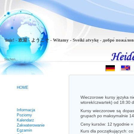
iniz! - 欢迎 - ようこそ - Witamy - Sveiki atvykę - добро́ пожа́ловать 
.
HOME
Wieczorowe kursy języka ni
Kursy niemieckiego
wtorek/czwartek) od 18:30 
Informacja
Kursy wieczorowe są dopaso
Poziomy
grupach po maksymalnie 14
Kalendarz
Ceny kursów: 12 tygodnie =
Zakwaterowanie
Egzamin
Kurs dla początkujących: co