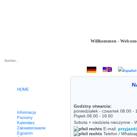
Willkommen - Welcome - Bi
.
N
HOME
Kursy niemieckiego
Godziny otwarcia:
poniedziałek - czwartek 08.00 - 
Informacja
Piątek 08.00 - 18.00
Poziomy
Sobota + niedziela nieczynne -
Kalendarz
Zakwaterowanie
E-mail:
przyjazd
Egzamin
Telefon / Whatsa