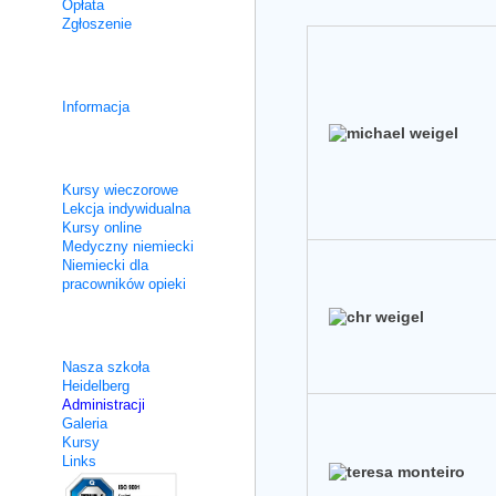
Opłata
Zgłoszenie
Kursy integracyjne
Informacja
Nie intensywne
Kursy wieczorowe
Lekcja indywidualna
Kursy online
Medyczny niemiecki
Niemiecki dla
pracowników opieki
O nas
Nasza szkoła
Heidelberg
Administracji
Galeria
Kursy
Links