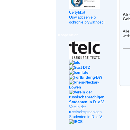
Certyfikat
Ab 
Oświadczenie o
Geb
ochronie prywatności
All
Kooperation
wei
Verein der
russischsprachigen
Studenten in D. e.V.