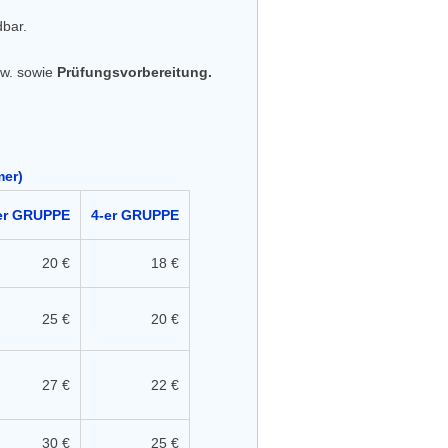
dbar.
usw. sowie
Prüfungsvorbereitung.
mer)
er GRUPPE
4-er GRUPPE
20 €
18 €
25 €
20 €
27 €
22 €
30 €
25 €