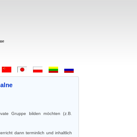
 Bem-vindo - Hoş geldiniz! - 欢迎 - ようこそ - Witamy - Sveiki atvykę 
ualne
private Gruppe bilden möchten (z.B.
richt dann terminlich und inhaltlich