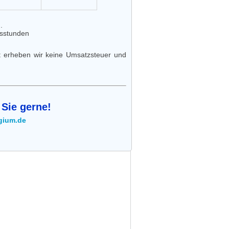
n.
htsstunden
t erheben wir keine Umsatzsteuer und
 Sie gerne!
gium.de