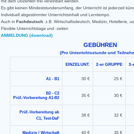
mit dem Dozenten frei vereinbart werden.
Es gibt keinen Mindeststundenumfang, der Unterricht ist jederzeit kün
Individuell abgestimmter Unterrichtsinhalt und Lerntempo.
Auch in
Fachdeutsch
: z.B. Wirtschaftsdeutsch, Medizin, Hotellerie, 
Flexible Unterrichtstage und -zeiten
ANMELDUNG (download)
GEBÜHREN
(Pro Unterrichtsstunde und Teilneh
EINZELUNT.
2-er GRUPPE
3-
30 €
25 €
A1 - B1
B2 - C2
35 €
30 €
Prüf.-Vorbereitung A1-B2
Prüf.-Vorbereitung ab
38 €
32 €
C1, Test-DaF
40 €
35 €
Medizin / Wirtschaft