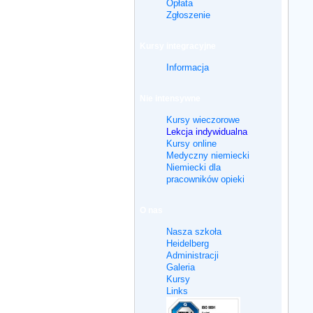
Opłata
Zgłoszenie
Kursy integracyjne
Informacja
Nie intensywne
Kursy wieczorowe
Lekcja indywidualna
Kursy online
Medyczny niemiecki
Niemiecki dla
pracowników opieki
O nas
Nasza szkoła
Heidelberg
Administracji
Galeria
Kursy
Links