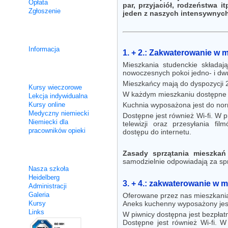
Opłata
par, przyjaciół, rodzeństwa 
Zgłoszenie
jeden z naszych intensywnyc
Kursy integracyjne
Informacja
1. + 2.: Zakwaterowanie w 
Mieszkania studenckie składa
Nie intensywne
nowoczesnych pokoi jedno- i d
Mieszkańcy mają do dyspozycji 2 
Kursy wieczorowe
W każdym mieszkaniu dostępne be
Lekcja indywidualna
Kursy online
Kuchnia wyposażona jest do no
Medyczny niemiecki
Dostępne jest również Wi-fi. W 
Niemiecki dla
telewizji oraz przesyłania fi
pracowników opieki
dostępu do internetu.
Zasady sprzątania mieszka
O nas
samodzielnie odpowiadają za spr
Nasza szkoła
Heidelberg
3. + 4.: zakwaterowanie w 
Administracji
Galeria
Oferowane przez nas mieszkania
Kursy
Aneks kuchenny wyposażony jes
Links
W piwnicy dostępna jest bezpłatn
Dostępne jest również Wi-fi. W 