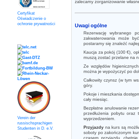
zalecamy zorganizowanie własne
Certyfikat
Oświadczenie o
ochronie prywatności
Uwagi ogólne
Rezerwację wybranego po
Kooperation
zakwaterowania może być
postaramy się znaleźć najle
Kaucja za pokój (100 €), op
muszą zostać przelane na na
Ze względów higienicznych
można je wypożyczyć po dok
Całkowity czynsz (w tym wsz
góry.
Pokoje i mieszkania dostępn
cały miesiąc.
Bezpłatne anulowanie rezerw
przedłużenia pobytu oraz 
Verein der
wyprzedzeniem.
russischsprachigen
Przyjazdy
na kurs są możli
Studenten in D. e.V.
soboty po zakończonym kurs
czasem przyjazdu, chętnie