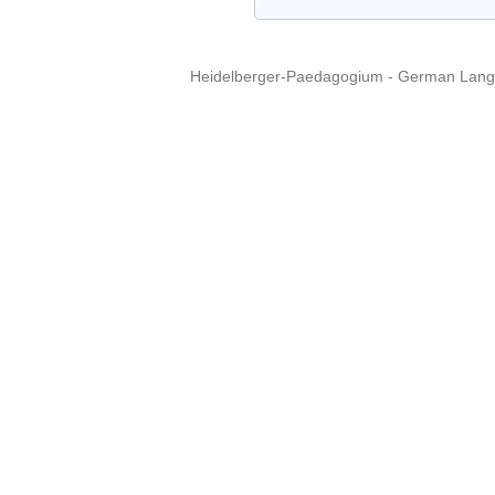
Heidelberger-Paedagogium - German Langua
Copyright © 2015 - 
info@heidel