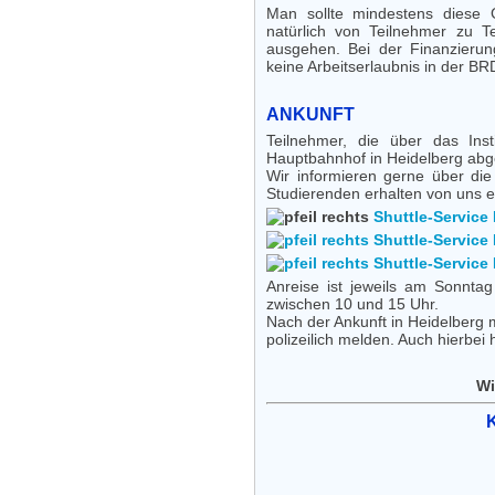
Man sollte mindestens diese 
natürlich von Teilnehmer zu T
ausgehen. Bei der Finanzierun
keine Arbeitserlaubnis in der B
ANKUNFT
Teilnehmer, die über das Ins
Hauptbahnhof in Heidelberg abg
Wir informieren gerne über di
Studierenden erhalten von uns e
Shuttle-Service 
Shuttle-Service 
Shuttle-Service 
Anreise ist jeweils am Sonnta
zwischen 10 und 15 Uhr.
Nach der Ankunft in Heidelberg 
polizeilich melden. Auch hierbei 
Wi
K