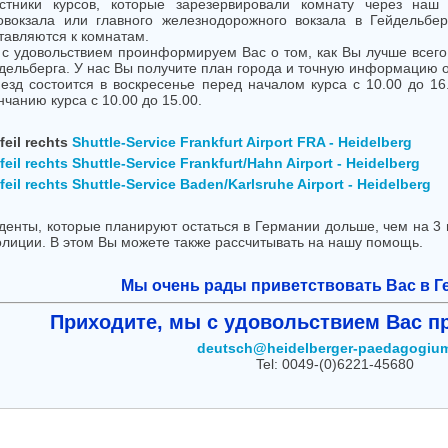
стники курсов, которые зарезервировали комнату через наш 
овокзала или главного железнодорожного вокзала в Гейдельбер
тавляются к комнатам.
с удовольствием проинформируем Вас о том, как Вы лучше всего
дельберга. У нас Вы получите план города и точную информацию 
езд состоится в воскресенье перед началом курса с 10.00 до 16.
нчанию курса с 10.00 до 15.00.
Shuttle-Service Frankfurt Airport FRA - Heidelberg
Shuttle-Service Frankfurt/Hahn Airport - Heidelberg
Shuttle-Service Baden/Karlsruhe Airport - Heidelberg
денты, которые планируют остаться в Германии дольше, чем на 3 
олиции. В этом Вы можете также рассчитывать на нашу помощь.
Мы очень рады приветствовать Вас в Г
Приходите, мы с удовольствием Вас п
deutsch@heidelberger-paedagogiu
Tel: 0049-(0)6221-45680