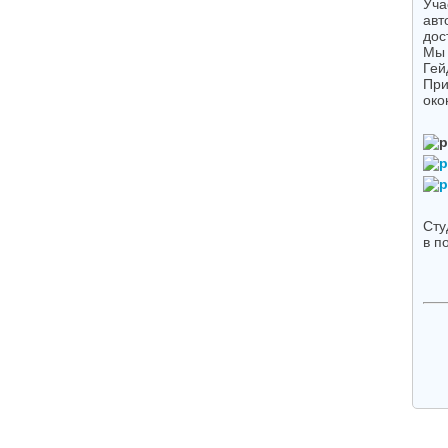
Уча
авт
дос
Мы 
Гей
При
око
Сту
в п