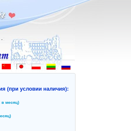
indo - Hoş geldiniz! - 欢迎 - ようこそ - Witamy - Sveiki atvykę - добр
я (при условии наличия):
 в месяц)
месяц)