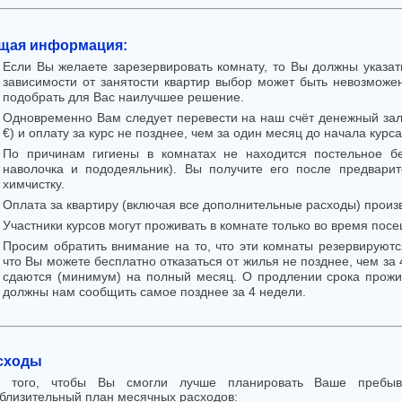
щая информация:
Если Вы желаете зарезервировать комнату, то Вы должны указат
зависимости от занятости квартир выбор может быть невозможе
подобрать для Вас наилучшее решение.
Одновременно Вам следует перевести на наш счёт денежный залог
€) и оплату за курс не позднее, чем за один месяц до начала курса
По причинам гигиены в комнатах не находится постельное бе
наволочка и пододеяльник). Вы получите его после предварит
химчистку.
Оплата за квартиру (включая все дополнительные расходы) произ
Участники курсов могут проживать в комнате только во время пос
Просим обратить внимание на то, что эти комнаты резервируются
что Вы можете бесплатно отказаться от жилья не позднее, чем за
сдаются (минимум) на полный месяц. О продлении срока прожи
должны нам сообщить самое позднее за 4 недели.
сходы
я того, чтобы Вы смогли лучше планировать Ваше пребыв
близительный план месячных расходов: