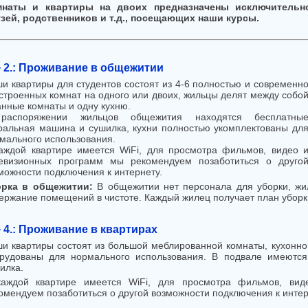
мнаты и квартиры на двоих предназначены исключительно
зей, родственников и т.д., посещающих наши курсы.
 + 2.: Проживание в общежитии
и квартиры для студентов состоят из 4-6 полностью и современн
строенных комнат на одного или двоих, жильцы делят между собо
анные комнаты и одну кухню.
распоряжении жильцов общежития находятся бесплатны
ральная машина и сушилка, кухни полностью укомплектованы дл
мального использования.
аждой квартире имеется WiFi, для просмотра фильмов, видео 
евизионных программ мы рекомендуем позаботиться о друго
можности подключения к интернету.
орка в общежитии:
В общежитии нет персонала для уборки, жил
ержание помещений в чистоте. Каждый жилец получает план уборк
+ 4.: Проживание в квартирах
и квартиры состоят из большой меблированной комнаты, кухонног
рудованы для нормального использования. В подвале имеютс
илка.
аждой квартире имеется WiFi, для просмотра фильмов, ви
омендуем позаботиться о другой возможности подключения к интер