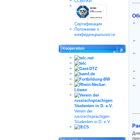
ССЫЛКИ
Об
Cертификация
Положение о
конфиденциальности
Kooperation
Verein der
russischsprachigen
Studenten in D. e.V.
Ра
Дл
при