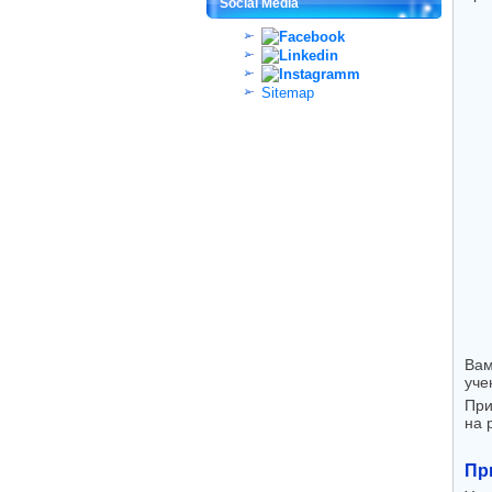
Social Media
Sitemap
Вам
уче
При
на 
Пр