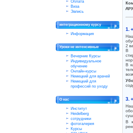
Oплата
Ко
Bиза
дру
Эапись
интеграционному курсу
1.
Информация
Наш
обу
2 в
Уроки не интенсивные
В 
сти
Вечерние Курсы
нор
Индивидуальное
В к
обучение
тел
Онлайн-курсы
воз
Немецкий для врачей
Уб
Немецкий для
сод
профессий по уходу
3. 
O нас
Наш
Институт
обо
Heidelberg
суш
сотрудники
В к
фотогалерея
рек
Курсы