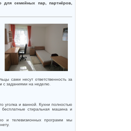
 для семейных пар, партнёров,
о
й
е
я
и
й
ьцы сами несут ответственность за
и с заданиями на неделю.
о уголка и ванной. Кухни полностью
я бесплатные стиральная машина и
део и телевизионных программ мы
нету.