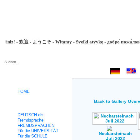
iniz! - 欢迎 - ようこそ - Witamy - Sveiki atvykę - добро́ пожа́ловать 
.
HOME
Back to Gallery Over
Unsere Kurse
DEUTSCH als
Fremdsprache
FREMDSPRACHEN
Für die UNIVERSITÄT
Neckarsteinach
Für die SCHULE
Juli 2022