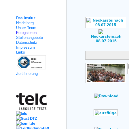
Hits: 257,872
Über uns
Das Institut
Heidelberg
Unser Team
Fotogalerien
Neckarsteinach
Stellenangebote
08.07.2015
Datenschutz
Hits: 733,396
Impressum
Links
Zertifizierung
Kooperation
Author: No Data
Rating: No Votes
Author: No Data
Rating: No Votes