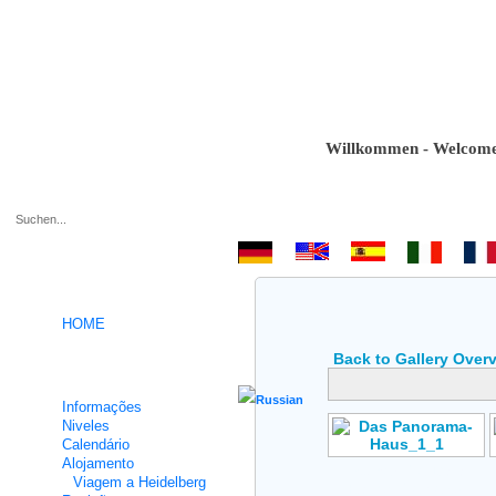
Willkommen - Welcome - Bi
.
HOME
Back to Gallery Over
Cursos intensivos de Alemão
Informações
Niveles
Calendário
Alojamento
Author: No Data
Viagem a Heidelberg
Rating: No Votes