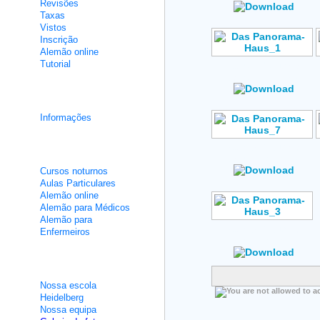
Revisões
Taxas
Vistos
Inscrição
Alemão online
Tutorial
Author: No Data
Rating: No Votes
Cursos de integração
Informações
Author: No Data
Aulas não intensivas
Rating: No Votes
Cursos noturnos
Aulas Particulares
Alemão online
Alemão para Médicos
Alemão para
Author: No Data
Enfermeiros
Rating: No Votes
Sobre nós
Nossa escola
Heidelberg
Nossa equipa